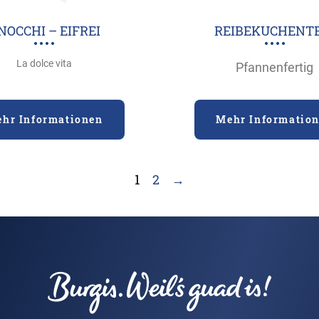
NOCCHI – EIFREI
REIBEKUCHENTE
La dolce vita
Pfannenfertig
hr Informationen
Mehr Informatio
1
2
→