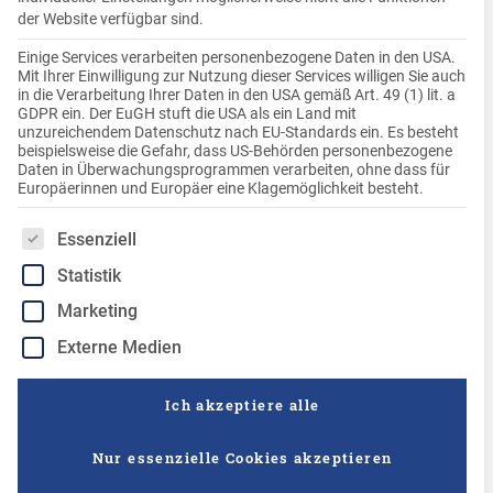
der Website verfügbar sind.
Einige Services verarbeiten personenbezogene Daten in den USA.
Mit Ihrer Einwilligung zur Nutzung dieser Services willigen Sie auch
in die Verarbeitung Ihrer Daten in den USA gemäß Art. 49 (1) lit. a
GDPR ein. Der EuGH stuft die USA als ein Land mit
unzureichendem Datenschutz nach EU-Standards ein. Es besteht
beispielsweise die Gefahr, dass US-Behörden personenbezogene
Daten in Überwachungsprogrammen verarbeiten, ohne dass für
Europäerinnen und Europäer eine Klagemöglichkeit besteht.
Es folgt eine Liste der Service-Gruppen, für die eine Einwilligung
Essenziell
KARTOFFELKLÖSSE TIEFGEKÜHLT
Statistik
halb & halb, fertig geformt aus frisch geriebenen Kartoffeln
Marketing
Mehr Informationen
Externe Medien
Ich akzeptiere alle
Nur essenzielle Cookies akzeptieren