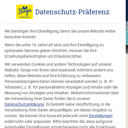
Datenschutz-Präferenz
Wir benötigen Ihre Einwilligung, bevor Sie unsere Website weiter
besuchen können.
Wenn Sie unter 16 Jahre alt sind und Ihre Einwilligung zu
optionalen Services geben möchten, müssen Sie Ihre
Erziehungsberechtigten um Erlaubnis bitten.
Wir verwenden Cookies und andere Technologien auf unserer
Brezenknödel French Toast mit
Website. Einige von ihnen sind essenziell, während andere uns
Himbeersahne
helfen, diese Website und Ihre Erfahrung zu verbessern.
Personenbezogene Daten können verarbeitet werden (z. B. IP-
Adressen), z. B. für personalisierte Anzeigen und Inhalte oder die
Messung von Anzeigen und Inhalten.
Weitere Informationen über
0:45
die Verwendung Ihrer Daten finden Sie in unserer
Datenschutzerklärung
.
Es besteht keine Verpflichtung, in die
Ein Dessert aus Brezenknödel für die ganze Familie
Verarbeitung Ihrer Daten einzuwilligen, um dieses Angebot zu
nutzen.
Sie können Ihre Auswahl jederzeit unter
Einstellungen
Rezept drucken
widerrufen oder anpassen.
Bitte beachten Sie, dass aufgrund
individueller Einstellungen möglicherweise nicht alle Funktionen