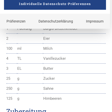
Zutaten
Individuelle Datenschutz-Präferenzen
Personen
Präferenzen
Datenschutzerklärung
Impressum
1
Packung
Burgis Brezenknödel
2
Eier
100
ml
Milch
4
TL
Vanillezucker
3
EL
Butter
25
g
Zucker
250
g
Sahne
125
g
Himbeeren
Zubereitung