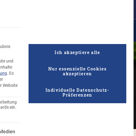
Suche
ufen
Rezepte
Unternehmen
Qualität
Knödel Geflüster
aubnis
Ich akzeptiere alle
ite und
Inhalte
Nur essenzielle Cookies
akzeptieren
rung
.
Es
er
er Website
Individuelle Datenschutz-
Präferenzen
arbeitung
ards ein.
 ist essenziell und kann nicht abgewählt werden.
 Medien