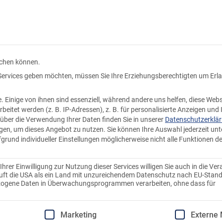
Kundenkonto
Warenkorb
Produkte
Knödel ka
uchen können.
n Services geben möchten, müssen Sie Ihre Erziehungsberechtigten um Erl
Einige von ihnen sind essenziell, während andere uns helfen, diese Webs
tet werden (z. B. IP-Adressen), z. B. für personalisierte Anzeigen und 
über die Verwendung Ihrer Daten finden Sie in unserer
Datenschutzerklä
ligen, um dieses Angebot zu nutzen.
Sie können Ihre Auswahl jederzeit unt
fgrund individueller Einstellungen möglicherweise nicht alle Funktionen d
rer Einwilligung zur Nutzung dieser Services willigen Sie auch in die Ver
stuft die USA als ein Land mit unzureichendem Datenschutz nach EU-Stand
ezogene Daten in Überwachungsprogrammen verarbeiten, ohne dass für
Einwilligung erteilt werden kann. Die erste Service-Gruppe
Marketing
Externe