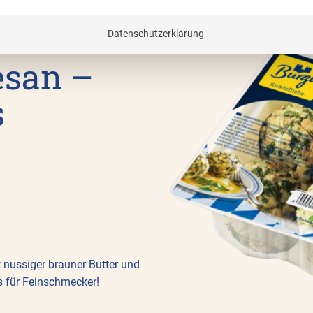
rauner
Datenschutzerklärung
esan –
s
n
t nussiger brauner Butter und
 für Feinschmecker!