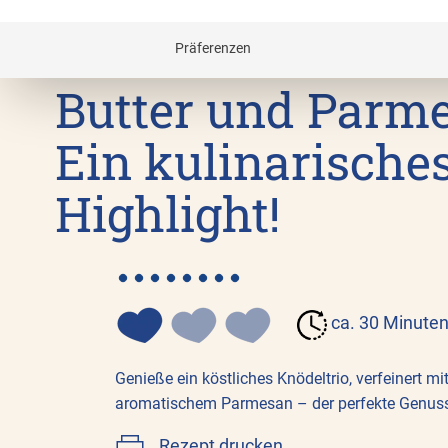
Knödeltrio mit b
Präferenzen
Butter und Parm
Ein kulinarische
Highlight!
ca. 30 Minute
Genieße ein köstliches Knödeltrio, verfeinert mi
aromatischem Parmesan – der perfekte Genuss
Rezept drucken