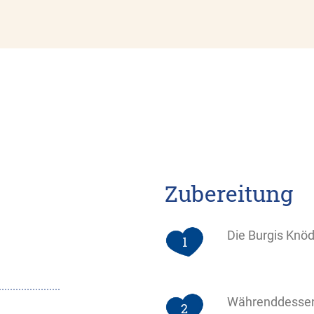
Zubereitung
Die Burgis Knö
1
Währenddessen 
2