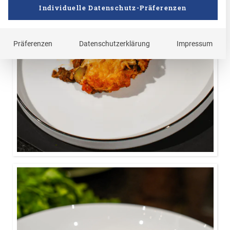
mit knusprig gebackenen Knödelinos und einer
Individuelle Datenschutz-Präferenzen
goldenen Käseschicht. Ein echtes Wohlfühlgericht,
das mit kräftigem Geschmack und unkomplizierter
Präferenzen
Datenschutzerklärung
Impressum
Zubereitung punktet – ideal für die ganze Familie.
120 Minuten