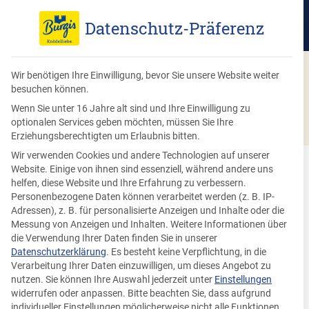
Datenschutz-Präferenz
Wir benötigen Ihre Einwilligung, bevor Sie unsere Website weiter
besuchen können.
Zur Rezept-Übersicht
Wenn Sie unter 16 Jahre alt sind und Ihre Einwilligung zu
optionalen Services geben möchten, müssen Sie Ihre
Erziehungsberechtigten um Erlaubnis bitten.
Wir verwenden Cookies und andere Technologien auf unserer
Herbstliche
Website. Einige von ihnen sind essenziell, während andere uns
helfen, diese Website und Ihre Erfahrung zu verbessern.
Knödelrezepte
Personenbezogene Daten können verarbeitet werden (z. B. IP-
Adressen), z. B. für personalisierte Anzeigen und Inhalte oder die
Messung von Anzeigen und Inhalten.
Weitere Informationen über
Knödelrezepte für den Herbst
die Verwendung Ihrer Daten finden Sie in unserer
Datenschutzerklärung
.
Es besteht keine Verpflichtung, in die
Verarbeitung Ihrer Daten einzuwilligen, um dieses Angebot zu
Der Herbst bringt so viel Leckeres für den Teller mit: Kürbis,
nutzen.
Sie können Ihre Auswahl jederzeit unter
Einstellungen
Pilze, Gartengemüse, wie z.B. Mangold, Porree, Spinat, Kohl,
widerrufen oder anpassen.
Bitte beachten Sie, dass aufgrund
Sellerie und vieles mehr. Man hat wieder Lust auf Suppen,
individueller Einstellungen möglicherweise nicht alle Funktionen