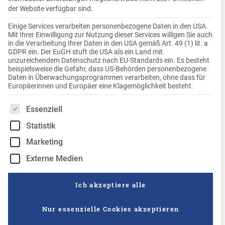
Eintöpfe und natürlich Knödelgerichte. In dieser
der Website verfügbar sind.
Rezeptkategorie haben wir für euch unsere Knödel-
Einige Services verarbeiten personenbezogene Daten in den USA.
Rezeptideen passend zu dieser Jahreszeit gesammelt und
Mit Ihrer Einwilligung zur Nutzung dieser Services willigen Sie auch
selbstverständlich auch das saisonale Gemüse
in die Verarbeitung Ihrer Daten in den USA gemäß Art. 49 (1) lit. a
GDPR ein. Der EuGH stuft die USA als ein Land mit
berücksichtigt. Der Knödel passt sehr vielseitig in den
unzureichendem Datenschutz nach EU-Standards ein. Es besteht
Herbst, als Beilage von einer Pilzsoße oder zum
beispielsweise die Gefahr, dass US-Behörden personenbezogene
Daten in Überwachungsprogrammen verarbeiten, ohne dass für
klassischen Braten oder auch mit Kürbis gefüllt. Süße
Europäerinnen und Europäer eine Klagemöglichkeit besteht.
Knödelinos® mit Apfelmus schmecken als Nachtisch im
Herbst genauso wie im Nussmantel mit Roter Grütze. Viel
Es folgt eine Liste der Service-Gruppen, für die eine Einwilligung
Essenziell
Spaß beim Ausprobieren der vielen Möglichkeiten bei
Statistik
unseren Herbstrezepten.
Marketing
Externe Medien
Ich akzeptiere alle
50 Minuten
Herzhaft, saftig und aus dem Ofen: Der Knödelinos®-
Nur essenzielle Cookies akzeptieren
Hackfleischauflauf verbindet würziges Hackfleisch