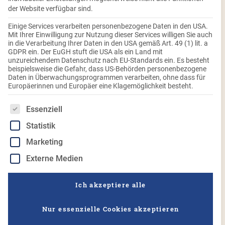
der Website verfügbar sind.
Einige Services verarbeiten personenbezogene Daten in den USA.
Mit Ihrer Einwilligung zur Nutzung dieser Services willigen Sie auch
in die Verarbeitung Ihrer Daten in den USA gemäß Art. 49 (1) lit. a
GDPR ein. Der EuGH stuft die USA als ein Land mit
Kloßteig halb & halb
unzureichendem Datenschutz nach EU-Standards ein. Es besteht
beispielsweise die Gefahr, dass US-Behörden personenbezogene
Daten in Überwachungsprogrammen verarbeiten, ohne dass für
Klassisch, kloßig, und formbar ganz nach Ihrem
Europäerinnen und Europäer eine Klagemöglichkeit besteht.
Geschmack!
Es folgt eine Liste der Service-Gruppen, für die eine Einwilligung
Essenziell
€
2,49
Statistik
Enthält 7% MwSt.
(
€
0,25
/ 100 g)
Marketing
zzgl.
Versand
Externe Medien
Nicht vorrätig
Kategorie:
Knödelteig
Ich akzeptiere alle
Packungsinhalt: 1kg
Nur essenzielle Cookies akzeptieren
Vegan
Glutenfrei, Laktosefrei