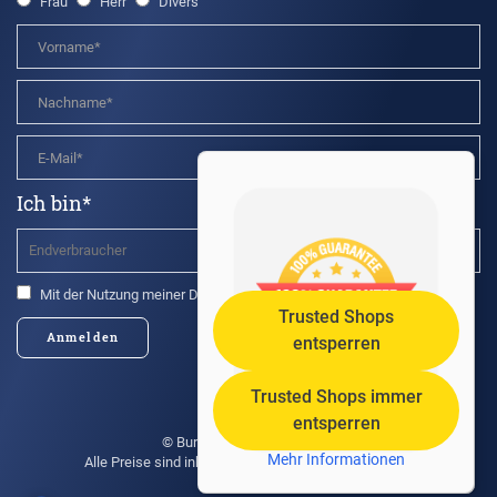
Frau
Herr
Divers
Ich bin*
Mit der Nutzung meiner Daten bin ich einverstanden.*
Trusted Shops
Anmelden
entsperren
Trusted Shops immer
entsperren
© Burgis GmbH 2021 - 2026
Mehr Informationen
Alle Preise sind inkl. MwSt. und zzgl. Versandkosten.