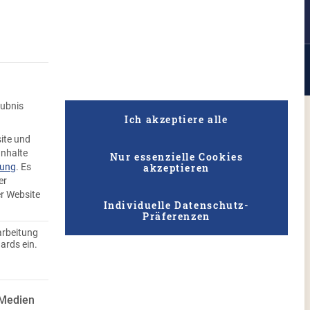
Suche
ufen
Rezepte
Unternehmen
Qualität
Knödel Geflüster
aubnis
Ich akzeptiere alle
ite und
-Knödelinos®
Inhalte
Nur essenzielle Cookies
akzeptieren
rung
.
Es
er
er Website
 einfach und schnell
Individuelle Datenschutz-
Präferenzen
arbeitung
ards ein.
 ist essenziell und kann nicht abgewählt werden.
 Medien