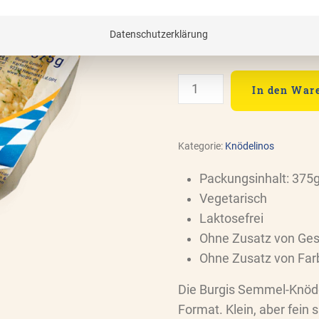
Enthält 7% MwSt.
(
€
0,74
/ 100 
zzgl.
Versand
Datenschutzerklärung
Lieferzeit: 3 - 5 Werktage
Semmel-
In den War
Knödelinos®
Menge
Kategorie:
Knödelinos
Packungsinhalt: 375g
Vegetarisch
Laktosefrei
Ohne Zusatz von Ges
Ohne Zusatz von Far
Die Burgis Semmel-Knödel
Format. Klein, aber fein 