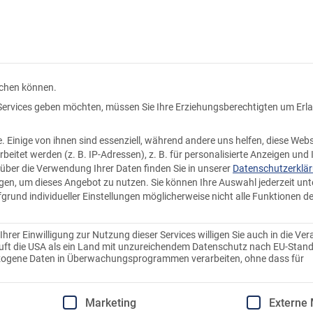
Kundenkonto
Warenkorb
Produkte
Knödel ka
uchen können.
n Services geben möchten, müssen Sie Ihre Erziehungsberechtigten um Erl
Einige von ihnen sind essenziell, während andere uns helfen, diese Webs
Semmel
tet werden (z. B. IP-Adressen), z. B. für personalisierte Anzeigen und 
über die Verwendung Ihrer Daten finden Sie in unserer
Datenschutzerklä
ligen, um dieses Angebot zu nutzen.
Sie können Ihre Auswahl jederzeit unt
fgrund individueller Einstellungen möglicherweise nicht alle Funktionen d
Fix & fertig,
rer Einwilligung zur Nutzung dieser Services willigen Sie auch in die Ver
zubereitet
stuft die USA als ein Land mit unzureichendem Datenschutz nach EU-Stand
ezogene Daten in Überwachungsprogrammen verarbeiten, ohne dass für
€
2,79
Einwilligung erteilt werden kann. Die erste Service-Gruppe
Marketing
Externe