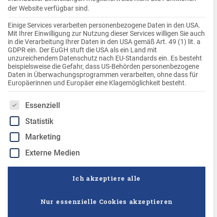
der Website verfügbar sind.
Einige Services verarbeiten personenbezogene Daten in den USA.
Mit Ihrer Einwilligung zur Nutzung dieser Services willigen Sie auch
in die Verarbeitung Ihrer Daten in den USA gemäß Art. 49 (1) lit. a
GDPR ein. Der EuGH stuft die USA als ein Land mit
unzureichendem Datenschutz nach EU-Standards ein. Es besteht
beispielsweise die Gefahr, dass US-Behörden personenbezogene
Daten in Überwachungsprogrammen verarbeiten, ohne dass für
Europäerinnen und Europäer eine Klagemöglichkeit besteht.
Es folgt eine Liste der Service-Gruppen, für die eine Einwilligung
Essenziell
1 Juli 2025
Statistik
Allgemein
,
Knödel-Freunde
Marketing
Kartoffelsorte Gala
Externe Medien
Ich akzeptiere alle
Nur essenzielle Cookies akzeptieren