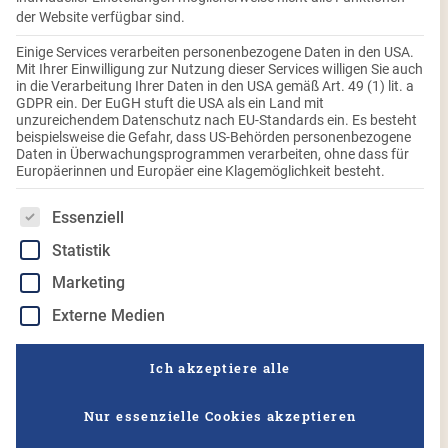
der Website verfügbar sind.
Einige Services verarbeiten personenbezogene Daten in den USA.
Das größte Volksfest der Welt steht bevor und nicht nur in
Mit Ihrer Einwilligung zur Nutzung dieser Services willigen Sie auch
in die Verarbeitung Ihrer Daten in den USA gemäß Art. 49 (1) lit. a
München, sondern auch national wird zünftig gefeiert.
GDPR ein. Der EuGH stuft die USA als ein Land mit
Nichts geht dann mehr ohne die typischen Schmankerl wie
unzureichendem Datenschutz nach EU-Standards ein. Es besteht
beispielsweise die Gefahr, dass US-Behörden personenbezogene
die original bayerischen Oktoberfestknödel von Burgis.
Daten in Überwachungsprogrammen verarbeiten, ohne dass für
Blitzschnell gelingen unsere Knödel im Thermomix – so
Europäerinnen und Europäer eine Klagemöglichkeit besteht.
bleibt mehr Zeit für die Gaudi.
Es folgt eine Liste der Service-Gruppen, für die eine Einwilligung
Essenziell
Burgis zählt als Knödelspezialist seit Jahren zu den
Statistik
Hauptlieferanten der
Wiesn
. Unsere Knödel werden in den
meisten der Festzelte serviert. Darauf sind wir schon ein
Marketing
bisschen stolz – naja, eigentlich sind wir schon sehr stolz
Externe Medien
darauf, denn nirgendwo wird Knödelliebe so gelebt wie auf
dem bayerischen Volksfestklassiker. Doch auch dahoam
Ich akzeptiere alle
könnt ihr genauso lecker schlemmen, denn den original
Oktoberfestknödel
gibt‘s auch im Supermarkt eures
Nur essenzielle Cookies akzeptieren
Vertrauens. Die Zubereitung gelingt besonders schnell und
einfach, wenn die Knödel im Thermomix zubereitet werden.