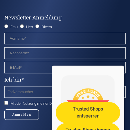
Newsletter Anmeldung
Frau
Herr
Divers
Ich bin*
Mit der Nutzung meiner Daten bin ich einverstanden.*
Trusted Shops
Anmelden
entsperren
Trusted Shops immer