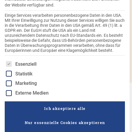
Obst und Gemüse ganzjährig im Supermarkt vorhanden,
der Website verfügbar sind.
denn selbst wenn es hierzulande gerade keine Saison hat,
Einige Services verarbeiten personenbezogene Daten in den USA.
kann es schnell aus dem Ausland importiert werden. In den
Mit Ihrer Einwilligung zur Nutzung dieser Services willigen Sie auch
letzten Jahren nimmt jedoch der Wunsch der Kunden nach
in die Verarbeitung Ihrer Daten in den USA gemäß Art. 49 (1) lit. a
GDPR ein. Der EuGH stuft die USA als ein Land mit
saisonalen Produkten aus der Heimat wieder zu. Das
unzureichendem Datenschutz nach EU-Standards ein. Es besteht
Thema Regionalität ist jedoch nicht nur in den Köpfen der
beispielsweise die Gefahr, dass US-Behörden personenbezogene
Daten in Überwachungsprogrammen verarbeiten, ohne dass für
Verbraucher, sondern auch Burgis legt großen Wert auf
Europäerinnen und Europäer eine Klagemöglichkeit besteht.
Regionalität. Das heimatverbundene Familienunternehmen
verwendet für seine Produkte ausschließlich Kartoffeln aus
Es folgt eine Liste der Service-Gruppen, für die eine Einwilligung
Essenziell
der Region und in höchster Qualität.
Statistik
Marketing
Externe Medien
Ich akzeptiere alle
Saisonale Lebensmittel –
Nur essenzielle Cookies akzeptieren
Frische genießen mit den