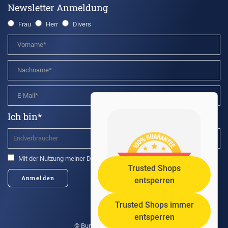
Newsletter Anmeldung
Frau
Herr
Divers
Ich bin*
Mit der Nutzung meiner Daten bin ich einverstanden.*
Trusted Shops
Anmelden
entsperren
Trusted Shops immer
entsperren
© Burgis GmbH 2021 - 2026