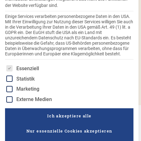
der Website verfügbar sind.
Einige Services verarbeiten personenbezogene Daten in den USA.
Mit unseren Rezepten wird Ostern eine
Mit Ihrer Einwilligung zur Nutzung dieser Services willigen Sie auch
in die Verarbeitung Ihrer Daten in den USA gemäß Art. 49 (1) lit. a
(Knödel)runde Sache
GDPR ein. Der EuGH stuft die USA als ein Land mit
unzureichendem Datenschutz nach EU-Standards ein. Es besteht
beispielsweise die Gefahr, dass US-Behörden personenbezogene
Ihr sucht nach Rezepten für euer Ostermenü, die sowohl
Daten in Überwachungsprogrammen verarbeiten, ohne dass für
lecker als auch einfach zuzubereiten sind? Auch an Ostern
Europäerinnen und Europäer eine Klagemöglichkeit besteht.
dürfen Knödel – der Klassiker unter den Beilagen – nicht
fehlen. Mit unseren Ideen für ein einfaches
und schnelles
Es folgt eine Liste der Service-Gruppen, für die eine Einwilligung
Essenziell
Ostermenü gelingt euch ein festliches Essen ohne Stress.
Statistik
Entdeckt hier kreative Knödel-Rezepte, die eure Familie
Marketing
begeistern werden.
Externe Medien
Ich akzeptiere alle
Nur essenzielle Cookies akzeptieren