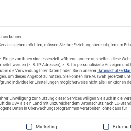
Kundenkonto
Warenkorb
Produkte
Knödel ka
uchen können.
n Services geben möchten, müssen Sie Ihre Erziehungsberechtigten um Erl
Einige von ihnen sind essenziell, während andere uns helfen, diese Webs
tet werden (z. B. IP-Adressen), z. B. für personalisierte Anzeigen und 
über die Verwendung Ihrer Daten finden Sie in unserer
Datenschutzerklä
ligen, um dieses Angebot zu nutzen.
Sie können Ihre Auswahl jederzeit unt
fgrund individueller Einstellungen möglicherweise nicht alle Funktionen d
Veganes We
rer Einwilligung zur Nutzung dieser Services willigen Sie auch in die Ver
stuft die USA als ein Land mit unzureichendem Datenschutz nach EU-Stand
ezogene Daten in Überwachungsprogrammen verarbeiten, ohne dass für
Traditionelle Weihnach
Einwilligung erteilt werden kann. Die erste Service-Gruppe
Marketing
Externe
Wenn ein Familienmitglied s