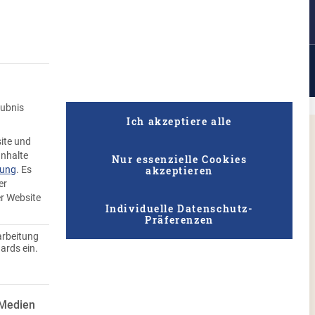
Suche
ufen
Rezepte
Unternehmen
Qualität
Knödel Geflüster
aubnis
Ich akzeptiere alle
ite und
Inhalte
Nur essenzielle Cookies
akzeptieren
rung
.
Es
er
er Website
ihnachtsessen
Individuelle Datenschutz-
Präferenzen
arbeitung
ards ein.
tsrezepte vegan abwandeln
 ist essenziell und kann nicht abgewählt werden.
 Medien
ich vegan ernährt, kann das für den Gastgeber an