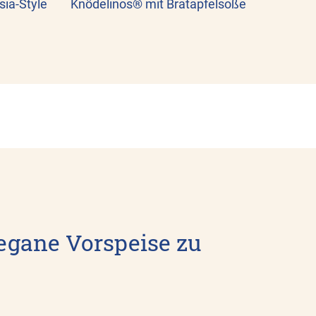
ia-Style
Knödelinos® mit Bratapfelsoße
vegane Vorspeise zu