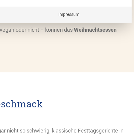
erung sein. Mit unseren hilfreichen Tipps gelingt es
s Weihnachtsmenü
zu gestalten, bei dem traditionelle
Impressum
st werden müssen. Dadurch bleibt der Aufwand
 vegan oder nicht – können das
Weihnachtsessen
Geschmack
ar nicht so schwierig, klassische Festtagsgerichte in