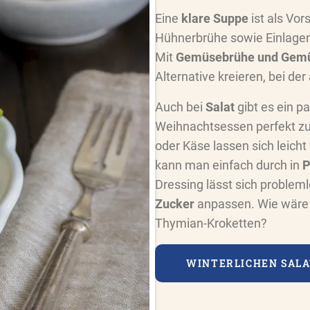
Eine
klare Suppe
ist als Vor
Hühnerbrühe sowie Einlagen 
Mit
Gemüsebrühe und Gemü
Alternative kreieren, bei de
Auch bei
Salat
gibt es ein p
Weihnachtsessen perfekt zu 
oder Käse lassen sich leich
kann man einfach durch in
P
Dressing lässt sich problem
Zucker
anpassen. Wie wäre e
Thymian-Kroketten?
WINTERLICHEN SAL