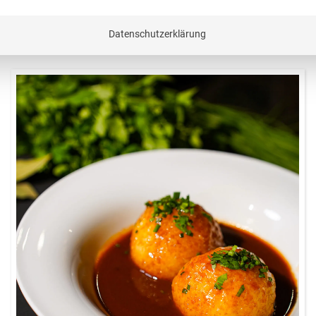
ieten für jeden Menüpunkt einen Rezeptvorschlag, egal
r muss hungrig nachhause gehen.
Datenschutzerklärung
60 Minuten
Ein Klassiker, der wärmt und schmeckt – mit
Burgis Kartoffelklößen und herzhafter Soße
wie bei Oma.