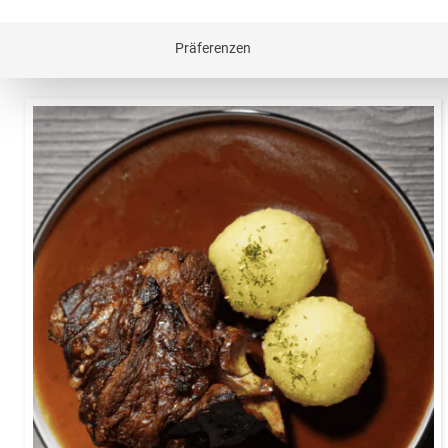
zum Festtag gesammelt. Unsere Festtagsschmankerl b
sich Festtagsgäste kulinarisch verwöhnen und keine
Präferenzen
ca. 180 Minuten
Außen knusprig, innen zart – die
Schweinshaxe mit Kloß steht für deftige
Hausmannskost in ihrer besten Form.
Kräftige Aromen, goldbraune Kruste und ein
flaumiger Kartoffelkloß machen dieses
Gericht zu einem traditionellen Klassiker, der
auf keinem bayerischen Festteller fehlen