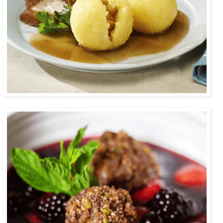
0:30
Eine rote Grütze aus frischen Beeren
kombiniert mit crunchy Mini-Knödel – ein