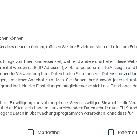
Kundenkonto
Warenkorb
Produkte
Knödel ka
uchen können.
n Services geben möchten, müssen Sie Ihre Erziehungsberechtigten um Erl
Einige von ihnen sind essenziell, während andere uns helfen, diese Webs
tet werden (z. B. IP-Adressen), z. B. für personalisierte Anzeigen und 
über die Verwendung Ihrer Daten finden Sie in unserer
Datenschutzerklä
ligen, um dieses Angebot zu nutzen.
Sie können Ihre Auswahl jederzeit unt
fgrund individueller Einstellungen möglicherweise nicht alle Funktionen d
rer Einwilligung zur Nutzung dieser Services willigen Sie auch in die Ver
stuft die USA als ein Land mit unzureichendem Datenschutz nach EU-Stand
ezogene Daten in Überwachungsprogrammen verarbeiten, ohne dass für
 Schmankerlessen
Einwilligung erteilt werden kann. Die erste Service-Gruppe
Marketing
Externe
 Festessen auch perfekt gelingt und die Gäste kulinarisc