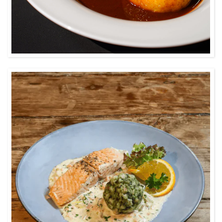
0:20
Knödel und Fisch, das geht und schmeckt
dazu hervorragend, wie dieses Gericht
beweist.