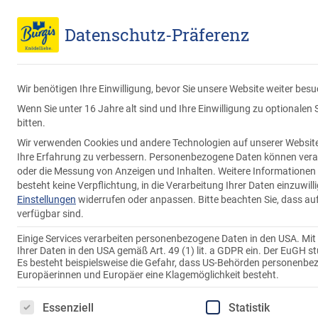
Endverbraucher
Großverbraucher
Datenschutz-Präferenz
Wir benötigen Ihre Einwilligung, bevor Sie unsere Website weiter bes
Wenn Sie unter 16 Jahre alt sind und Ihre Einwilligung zu optionale
bitten.
Wir verwenden Cookies und andere Technologien auf unserer Website. 
Ihre Erfahrung zu verbessern.
Personenbezogene Daten können verarbei
oder die Messung von Anzeigen und Inhalten.
Weitere Informationen 
besteht keine Verpflichtung, in die Verarbeitung Ihrer Daten einzuwil
Einstellungen
widerrufen oder anpassen.
Bitte beachten Sie, dass au
verfügbar sind.
Festtagsschmankerl
Einige Services verarbeiten personenbezogene Daten in den USA. Mit Ih
Ihrer Daten in den USA gemäß Art. 49 (1) lit. a GDPR ein. Der EuGH 
Es besteht beispielsweise die Gefahr, dass US-Behörden personenb
Feste Feiern mit leckerem
Europäerinnen und Europäer eine Klagemöglichkeit besteht.
Es folgt eine Liste der Service-Gruppen, für die eine 
Essenziell
Statistik
Einen Grund zum Feiern findet man schnell. Damit das