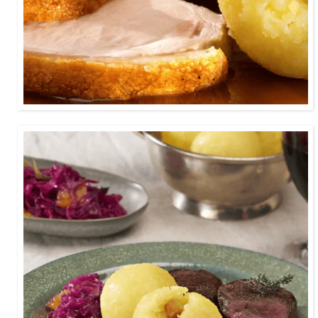
2:30
Saftiges Hirschfleisch mit einer fruchtigen
Soße und natürlich Kartoffelknödel