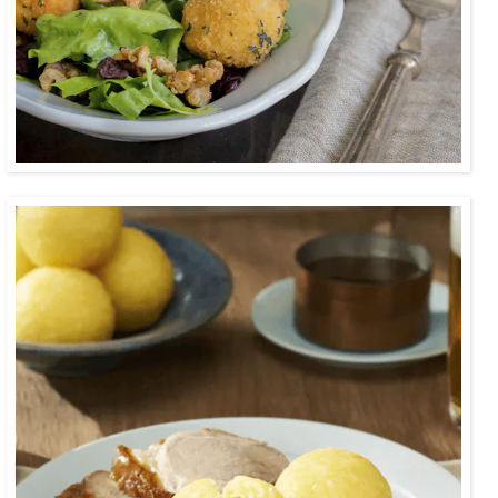
3:00
Der bayerische Bratenklassiker mit
knuspriger Kruste und Kartoffelknödel.