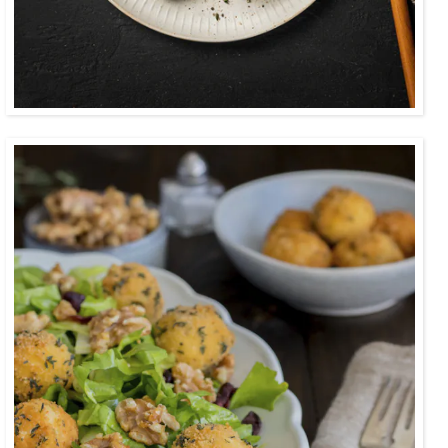
0:30
Knackiger Endivien-Salat mit Nüssen,
Cranberries und selbstgemachten Thymian-
Kroketten aus Kloßteig.