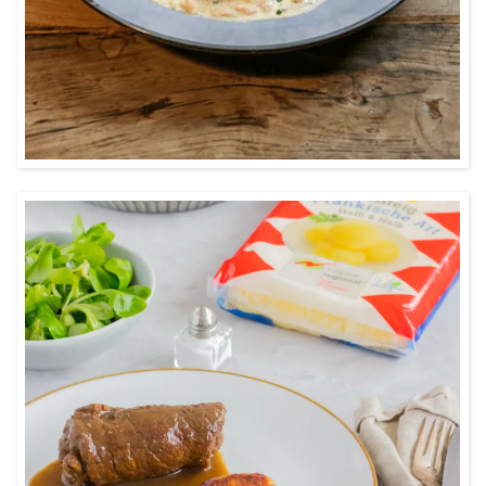
1:00
Klassische Rinderrouladen mit einer
besonderen Beilage: Burgis Kloßteig und
etwas Rotkohl gemischt und als Taler
rausgebraten – der Genuss zum Festessen.