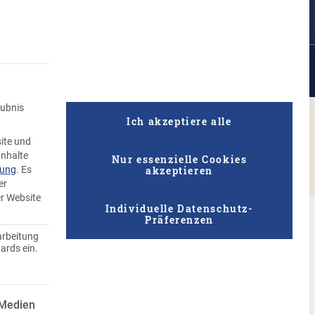
Suche
ufen
Rezepte
Unternehmen
Qualität
Knödel Geflüster
aubnis
Ich akzeptiere alle
ite und
Zur Rezept-Übersicht
Inhalte
Nur essenzielle Cookies
akzeptieren
rung
.
Es
er
er Website
Individuelle Datenschutz-
Präferenzen
arbeitung
ards ein.
 ist essenziell und kann nicht abgewählt werden.
 Medien
h begeistert, haben wir hier die besten Knödelrezepte