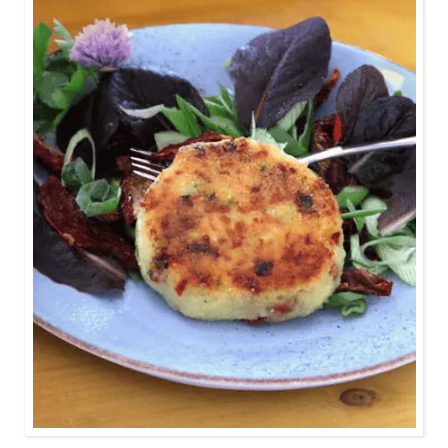
0:30
Was kann man aus dem Original Bayerischen
Knödelteig noch alles zubereiten? Wie wäre es mit
Kartoffel-Käse-Pflanzerl? Entdeckt unsere Video-
Anleitung