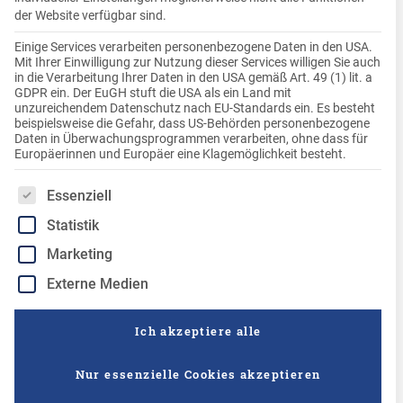
Knödelrezepte sind Fleischgerichte, aber hier zeigen wir die
der Website verfügbar sind.
große Vielfalt an vegetarischen und veganen Möglichkeiten,
die der Knödel bietet. Diese Rezepte sind nicht nur
Einige Services verarbeiten personenbezogene Daten in den USA.
Mit Ihrer Einwilligung zur Nutzung dieser Services willigen Sie auch
besonders lecker, sondern auch einfach in der Zubereitung.
in die Verarbeitung Ihrer Daten in den USA gemäß Art. 49 (1) lit. a
Neben dem vegetarischen Grillen, kann man die Knödel
GDPR ein. Der EuGH stuft die USA als ein Land mit
unzureichendem Datenschutz nach EU-Standards ein. Es besteht
auch als Burger, Suppeneinlage, süß oder im Salat
beispielsweise die Gefahr, dass US-Behörden personenbezogene
genießen. Vom Curry, im Eintopf, asiatisch oder mediterran,
Daten in Überwachungsprogrammen verarbeiten, ohne dass für
bis hin zum Lebkuchen-Rezept: Hier ist für Groß und Klein
Europäerinnen und Europäer eine Klagemöglichkeit besteht.
etwas dabei.
Es folgt eine Liste der Service-Gruppen, für die eine Einwilligung
Essenziell
Statistik
Marketing
0:30
Externe Medien
Ein schnelles, aber sehr raffiniertes Rezept, das
Ich akzeptiere alle
wenig Aufwand macht! Und noch dazu ist dieses
Gericht wunderbar wandelbar: die süßen Kartoffel-
Nur essenzielle Cookies akzeptieren
Quark-Zipferl lassen sich auch pikant servieren.